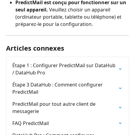
PredictMail est conçu pour fonctionner sur un 
seul appareil.
 Veuillez choisir un appareil 
(ordinateur portable, tablette ou téléphone) et 
préparez-le pour la configuration.
Articles connexes
Étape 1 : Configurer PredictMail sur DataHub 
/ DataHub Pro
Étape 3 DataHub : Comment configurer 
PredictMail
PredictMail pour tout autre client de 
messagerie
FAQ PredictMail