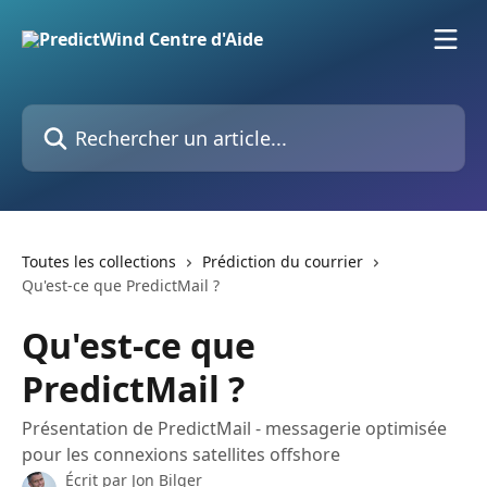
Passer au contenu principal
Rechercher un article...
Toutes les collections
Prédiction du courrier
Qu'est-ce que PredictMail ?
Qu'est-ce que
PredictMail ?
Présentation de PredictMail - messagerie optimisée
pour les connexions satellites offshore
Écrit par
Jon Bilger