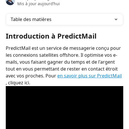
Mis à jour aujourd’hui
Table des matières
Introduction à PredictMail
PredictMail est un service de messagerie conçu pour 
les connexions satellites offshore. Il optimise vos e-
mails, vous faisant gagner du temps et de l'argent 
tout en vous permettant de rester en contact étroit 
avec vos proches. Pour 
en savoir plus sur PredictMail
, cliquez ici.