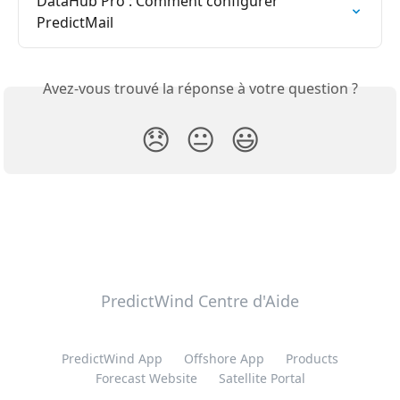
DataHub Pro : Comment configurer 
PredictMail
Avez-vous trouvé la réponse à votre question ?
😞
😐
😃
PredictWind Centre d'Aide
PredictWind App
Offshore App
Products
Forecast Website
Satellite Portal