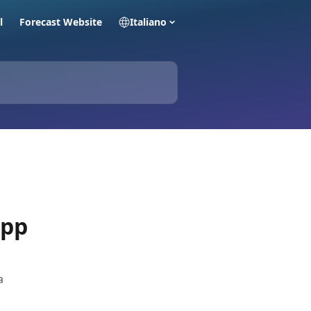
l
Forecast Website
Italiano
app
a