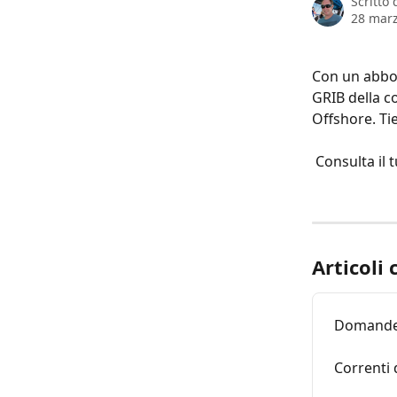
Scritto
28 mar
Con un abbona
GRIB della co
Offshore. Ti
 Consulta il t
Articoli 
Domande 
Correnti 