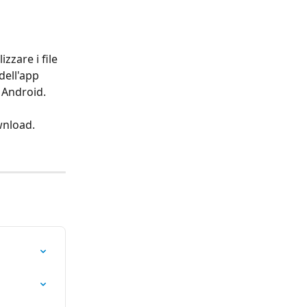
zare i file 
dell'app 
 Android.
ownload.