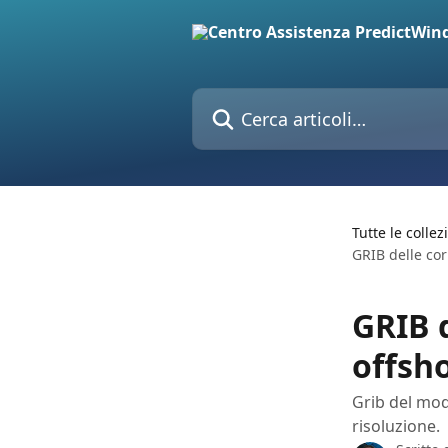
Vai al contenuto principale
Cerca articoli…
Tutte le collez
GRIB delle cor
GRIB d
offsh
Grib del mode
risoluzione.