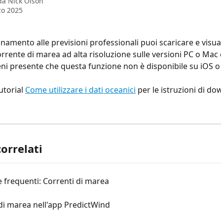
 da
Nick Olson
zo 2025
mento alle previsioni professionali puoi scaricare e visualiz
rrente di marea ad alta risoluzione sulle versioni PC o Mac 
eni presente che questa funzione non è disponibile su iOS o
utorial 
Come utilizzare i dati oceanici
 per le istruzioni di d
correlati
frequenti: Correnti di marea
di marea nell'app PredictWind