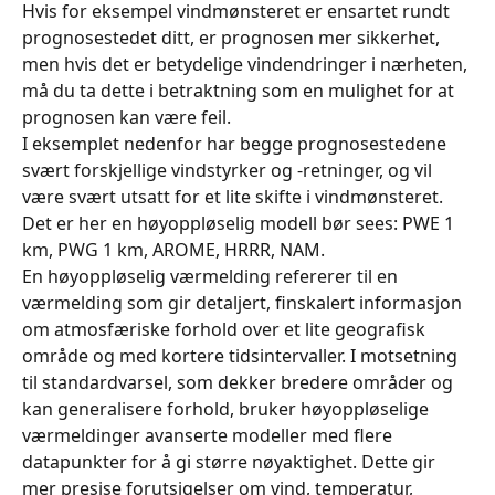
Hvis for eksempel vindmønsteret er ensartet rundt 
prognosestedet ditt, er prognosen mer sikkerhet, 
men hvis det er betydelige vindendringer i nærheten, 
må du ta dette i betraktning som en mulighet for at 
prognosen kan være feil.
I eksemplet nedenfor har begge prognosestedene 
svært forskjellige vindstyrker og -retninger, og vil 
være svært utsatt for et lite skifte i vindmønsteret. 
Det er her en høyoppløselig modell bør sees: PWE 1 
km, PWG 1 km, AROME, HRRR, NAM.
En høyoppløselig værmelding refererer til en 
værmelding som gir detaljert, finskalert informasjon 
om atmosfæriske forhold over et lite geografisk 
område og med kortere tidsintervaller. I motsetning 
til standardvarsel, som dekker bredere områder og 
kan generalisere forhold, bruker høyoppløselige 
værmeldinger avanserte modeller med flere 
datapunkter for å gi større nøyaktighet. Dette gir 
mer presise forutsigelser om vind, temperatur, 