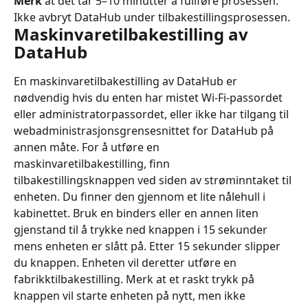
Merk
 at det tar 5–10 minutter å fullføre prosessen. 
Ikke avbryt DataHub under tilbakestillingsprosessen.
Maskinvaretilbakestilling av 
DataHub
En maskinvaretilbakestilling av DataHub er 
nødvendig hvis du enten har mistet Wi-Fi-passordet 
eller administratorpassordet, eller ikke har tilgang til 
webadministrasjonsgrensesnittet for DataHub på 
annen måte. For å utføre en 
maskinvaretilbakestilling, finn 
tilbakestillingsknappen ved siden av strøminntaket til 
enheten. Du finner den gjennom et lite nålehull i 
kabinettet. Bruk en binders eller en annen liten 
gjenstand til å trykke ned knappen i 15 sekunder 
mens enheten er slått på. Etter 15 sekunder slipper 
du knappen. Enheten vil deretter utføre en 
fabrikktilbakestilling. Merk at et raskt trykk på 
knappen vil starte enheten på nytt, men ikke 