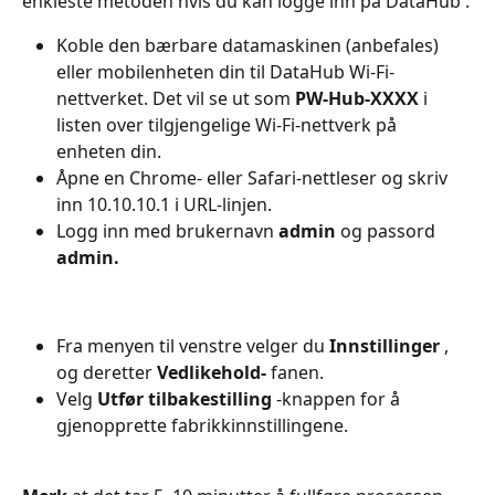
enkleste metoden hvis du kan logge inn på DataHub .
Koble den bærbare datamaskinen (anbefales) 
eller mobilenheten din til DataHub Wi-Fi-
nettverket. Det vil se ut som 
PW-Hub-XXXX
 i 
listen over tilgjengelige Wi-Fi-nettverk på 
enheten din.
Åpne en Chrome- eller Safari-nettleser og skriv 
inn 10.10.10.1 i URL-linjen.
Logg inn med brukernavn 
admin
 og passord 
admin.
Fra menyen til venstre velger du 
Innstillinger
 , 
og deretter 
Vedlikehold-
 fanen.
Velg 
Utfør tilbakestilling
 -knappen for å 
gjenopprette fabrikkinnstillingene.