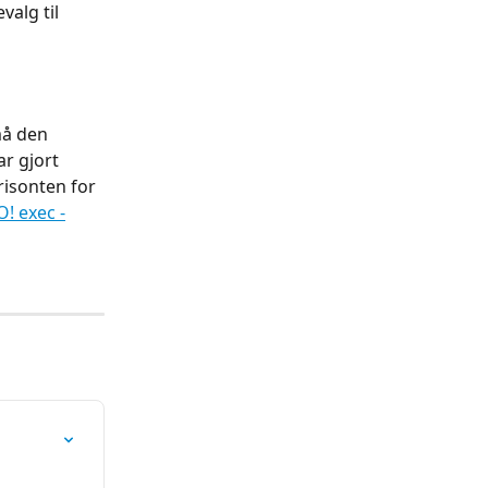
alg til 
må den 
ar gjort 
risonten for 
O! exec -