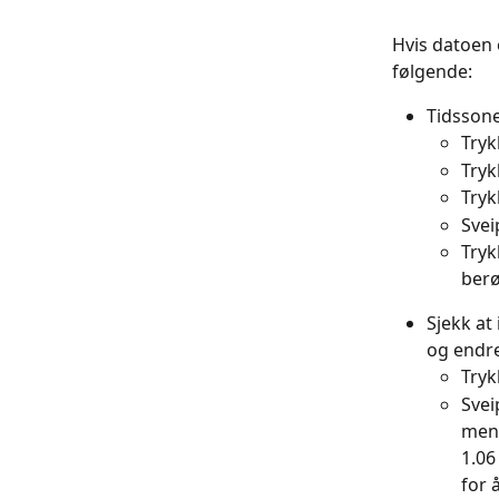
Hvis datoen o
følgende:
Tidssone
Tryk
Tryk
Tryk
Svei
Tryk
berø
Sjekk at 
og endre
Tryk
Svei
meny
1.06
for 