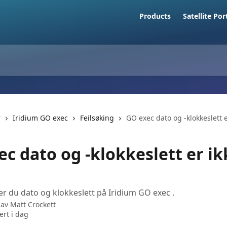
Products
Satellite Por
r
Iridium GO exec
Feilsøking
GO exec dato og -klokkeslett er
c dato og -klokkeslett er ik
rer du dato og klokkeslett på Iridium GO exec .
 av
Matt Crockett
rt i dag