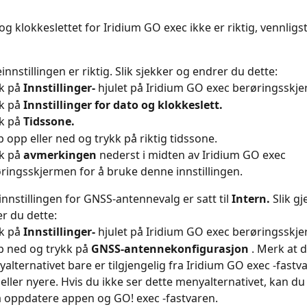
g klokkeslettet for Iridium GO exec ikke er riktig, vennligst
innstillingen er riktig. Slik sjekker og endrer du dette:
k på 
Innstillinger-
 hjulet på Iridium GO exec berøringsskj
k på 
Innstillinger for dato og klokkeslett.
k på 
Tidssone.
p opp eller ned og trykk på riktig tidssone.
k på 
avmerkingen
 nederst i midten av Iridium GO exec 
ringsskjermen for å bruke denne innstillingen.
innstillingen for GNSS-antennevalg er satt til 
Intern.
 Slik 
r du dette:
k på 
Innstillinger-
 hjulet på Iridium GO exec berøringsskj
p ned og trykk på 
GNSS-antennekonfigurasjon
 . Merk at d
alternativet bare er tilgjengelig fra Iridium GO exec -fastv
 eller nyere. Hvis du ikke ser dette menyalternativet, kan du
å oppdatere appen og GO! exec -fastvaren.