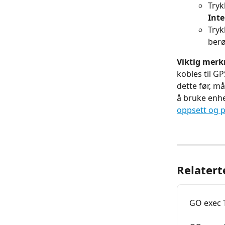
Tryk
Inte
Tryk
berø
Viktig merk
kobles til G
dette før, m
å bruke enhe
oppsett og 
Relatert
GO exec 