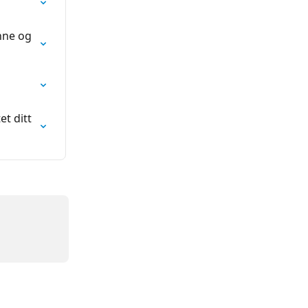
nne og 
t ditt 