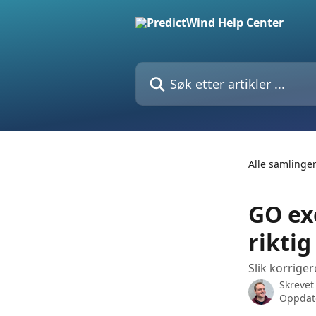
Gå til hovedinnhold
Søk etter artikler ...
Alle samlinge
GO exe
riktig
Slik korrige
Skrevet
Oppdate