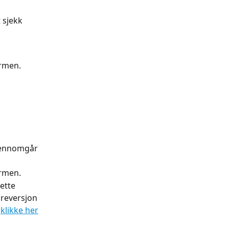
 sjekk 
ermen.
gjennomgår 
ermen.
ette 
areversjon 
 
klikke her