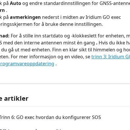
k på 
Auto
 og endre standardinnstillingen for GNSS-antennev
rn
 .
k på 
avmerkingen
 nederst i midten av Iridium GO exec 
ringsskjermen for å bruke denne innstillingen.
nad:
 For å stille inn startdato og -klokkeslett for enheten, 
PS med den interne antennen minst én gang 
.
 Hvis du ikke h
å du gå ut med enheten. Finn en klar sikt til himmelen og ho
ten. For mer informasjon og en video, se 
trinn 3: Iridium G
programvareoppdatering
 .
e artikler
Trinn 6: GO exec hvordan du konfigurerer SOS