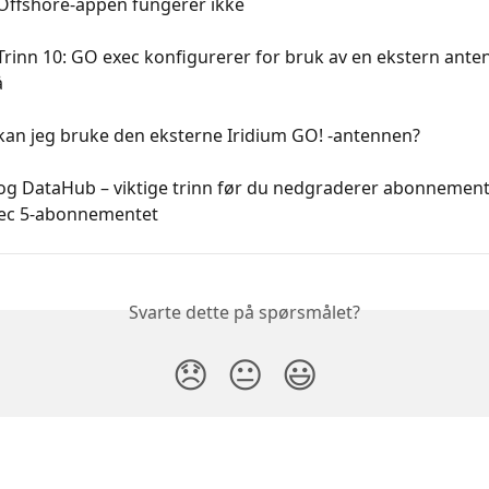
Offshore-appen fungerer ikke
rinn 10: GO exec konfigurerer for bruk av en ekstern ante
å
kan jeg bruke den eksterne Iridium GO! -antennen?
og DataHub – viktige trinn før du nedgraderer abonnemente
exec 5-abonnementet
Svarte dette på spørsmålet?
😞
😐
😃