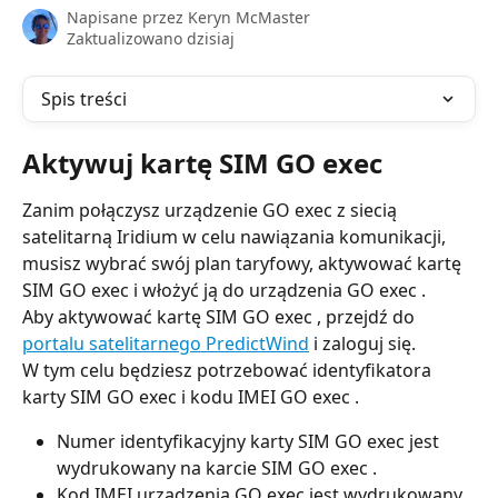
Napisane przez
Keryn McMaster
Zaktualizowano dzisiaj
Spis treści
Aktywuj kartę SIM GO exec
Zanim połączysz urządzenie GO exec z siecią 
satelitarną Iridium w celu nawiązania komunikacji, 
musisz wybrać swój plan taryfowy, aktywować kartę 
SIM GO exec i włożyć ją do urządzenia GO exec .
Aby aktywować kartę SIM GO exec , przejdź do 
portalu satelitarnego PredictWind
 i zaloguj się.
W tym celu będziesz potrzebować identyfikatora 
karty SIM GO exec i kodu IMEI GO exec .
Numer identyfikacyjny karty SIM GO exec jest 
wydrukowany na karcie SIM GO exec .
Kod IMEI urządzenia GO exec jest wydrukowany 