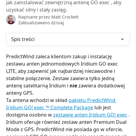
Jak zainstalować zewnętrzną antenę GO exec , aby
uzyskać silny i stały zasięg.
Napisane przez
Matt Crockett
Zaktualizowano dzisiaj
Spis treści
PredictWind zaleca klientom zakup i instalację 
zestawu anten jednomodowych Iridium GO exec 
LITE, aby zapewnić jak najbardziej niezawodne i 
stabilne połączenie. Zestaw zawiera tylko jedną 
antenę satelitarną Iridium i 
nie
 zawiera dodatkowej 
anteny GPS.
Ta antena wchodzi w skład 
pakietu PredictWind 
Iridium GO! exec 
™
 Complete Package
 lub jest 
dostępna osobno w 
zestawie anten Iridium GO! exec
 .
Iridium oferuje również zestaw anten Premium Dual 
Mode z GPS. PredictWind nie posiada go w ofercie, 