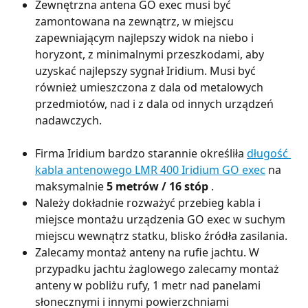
Zewnętrzna antena GO exec musi być 
zamontowana na zewnątrz, w miejscu 
zapewniającym najlepszy widok na niebo i 
horyzont, z minimalnymi przeszkodami, aby 
uzyskać najlepszy sygnał Iridium. Musi być 
również umieszczona z dala od metalowych 
przedmiotów, nad i z dala od innych urządzeń 
nadawczych.
Firma Iridium bardzo starannie określiła 
długość 
kabla antenowego LMR 400 Iridium GO exec
 na 
maksymalnie 
5 metrów / 16 stóp
 .
Należy dokładnie rozważyć przebieg kabla i 
miejsce montażu urządzenia GO exec w suchym 
miejscu wewnątrz statku, blisko źródła zasilania.
Zalecamy montaż anteny na rufie jachtu. W 
przypadku jachtu żaglowego zalecamy montaż 
anteny w pobliżu rufy, 1 metr nad panelami 
słonecznymi i innymi powierzchniami 