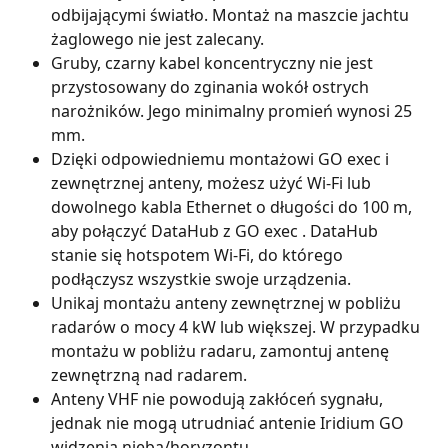
odbijającymi światło. Montaż na maszcie jachtu 
żaglowego nie jest zalecany.
Gruby, czarny kabel koncentryczny nie jest 
przystosowany do zginania wokół ostrych 
narożników. Jego minimalny promień wynosi 25 
mm.
Dzięki odpowiedniemu montażowi GO exec i 
zewnętrznej anteny, możesz użyć Wi-Fi lub 
dowolnego kabla Ethernet o długości do 100 m, 
aby połączyć DataHub z GO exec . DataHub 
stanie się hotspotem Wi-Fi, do którego 
podłączysz wszystkie swoje urządzenia.
Unikaj montażu anteny zewnętrznej w pobliżu 
radarów o mocy 4 kW lub większej. W przypadku 
montażu w pobliżu radaru, zamontuj antenę 
zewnętrzną nad radarem.
Anteny VHF nie powodują zakłóceń sygnału, 
jednak nie mogą utrudniać antenie Iridium GO 
widzenia nieba/horyzontu.