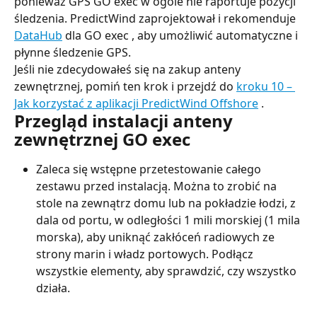
ponieważ GPS GO exec w ogóle nie raportuje pozycji 
śledzenia. PredictWind zaprojektował i rekomenduje 
DataHub
 dla GO exec , aby umożliwić automatyczne i 
płynne śledzenie GPS.
Jeśli nie zdecydowałeś się na zakup anteny 
zewnętrznej, pomiń ten krok i przejdź do 
kroku 10 – 
Jak korzystać z aplikacji PredictWind Offshore
 .
Przegląd instalacji anteny 
zewnętrznej GO exec
Zaleca się wstępne przetestowanie całego 
zestawu przed instalacją. Można to zrobić na 
stole na zewnątrz domu lub na pokładzie łodzi, z 
dala od portu, w odległości 1 mili morskiej (1 mila 
morska), aby uniknąć zakłóceń radiowych ze 
strony marin i władz portowych. Podłącz 
wszystkie elementy, aby sprawdzić, czy wszystko 
działa.