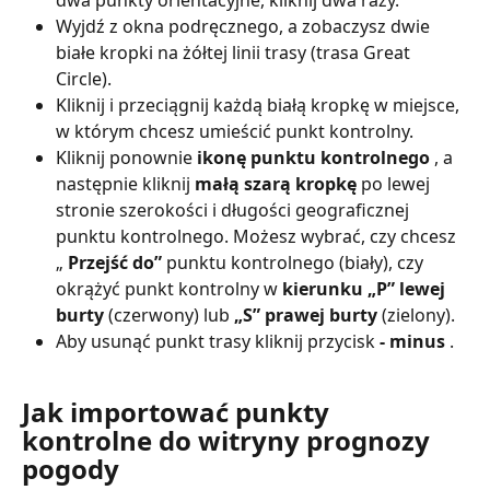
dwa punkty orientacyjne, kliknij dwa razy.
Wyjdź z okna podręcznego, a zobaczysz dwie 
białe kropki na żółtej linii trasy (trasa Great 
Circle).
Kliknij i przeciągnij każdą białą kropkę w miejsce, 
w którym chcesz umieścić punkt kontrolny.
Kliknij ponownie 
ikonę punktu kontrolnego
 , a 
następnie kliknij 
małą szarą kropkę
 po lewej 
stronie szerokości i długości geograficznej 
punktu kontrolnego. Możesz wybrać, czy chcesz 
„ 
Przejść do”
 punktu kontrolnego (biały), czy 
okrążyć punkt kontrolny w 
kierunku „P” lewej 
burty
 (czerwony) lub 
„S” prawej burty
 (zielony).
Aby usunąć punkt trasy kliknij przycisk 
- minus
 .
Jak importować punkty 
kontrolne do witryny prognozy 
pogody