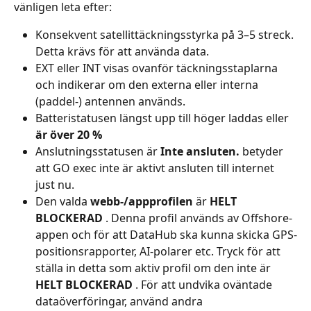
vänligen leta efter:
Konsekvent satellittäckningsstyrka på 3–5 streck. 
Detta krävs för att använda data.
EXT eller INT visas ovanför täckningsstaplarna 
och indikerar om den externa eller interna 
(paddel-) antennen används.
Batteristatusen längst upp till höger laddas eller 
är över 20 %
Anslutningsstatusen är 
Inte ansluten.
betyder 
att GO exec inte är aktivt ansluten till internet 
just nu.
Den valda 
webb-/appprofilen
 är 
HELT 
BLOCKERAD
 . Denna profil används av Offshore-
appen och för att DataHub ska kunna skicka GPS-
positionsrapporter, AI-polarer etc. Tryck för att 
ställa in detta som aktiv profil om den inte är 
HELT BLOCKERAD
 . För att undvika oväntade 
dataöverföringar, använd andra 