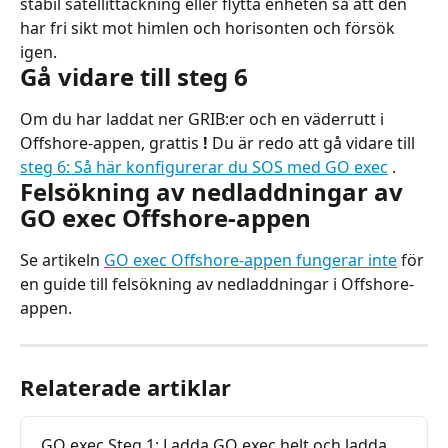
stabil satellittäckning eller flytta enheten så att den 
har fri sikt mot himlen och horisonten och försök 
igen.
Gå vidare till steg 6
Om du har laddat ner GRIB:er och en väderrutt i 
Offshore-appen, grattis 
!
 Du är redo att gå vidare till 
steg 6: Så här konfigurerar du SOS med GO exec
 .
Felsökning av nedladdningar av 
GO exec Offshore-appen
Se artikeln 
GO exec Offshore-appen fungerar inte
 för 
en guide till felsökning av nedladdningar i Offshore-
appen.
Relaterade artiklar
GO exec Steg 1: Ladda GO exec helt och ladda 