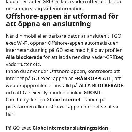
ladda ner väder-GRIB:er, köra väderrutter och ladda 
ner annan viktig väderinformation.
Offshore-appen är utformad för 
att öppna en anslutning
När din mobil eller bärbara dator är ansluten till GO 
exec Wi-Fi, öppnar Offshore-appen automatiskt en 
internetanslutning på GO exec med hjälp av profilen 
Alla blockerade
 för att ladda ner dina väder-GRIB:er, 
väderrutter etc.
Innan du använder Offshore-appen, kontrollera att 
internet på GO exec -appen är 
FRÅNKOPPLATT
 , att 
webb-/appprofilen är inställd på 
ALLA BLOCKERADE
och att GO exec -lysdioden blinkar 
GRÖNT
 .
Om du trycker på 
Globe Internet-
 ikonen på 
pekskärmen eller i GO exec appen bör det se ut så 
här:
På GO exec 
Globe internetanslutningssidan
,