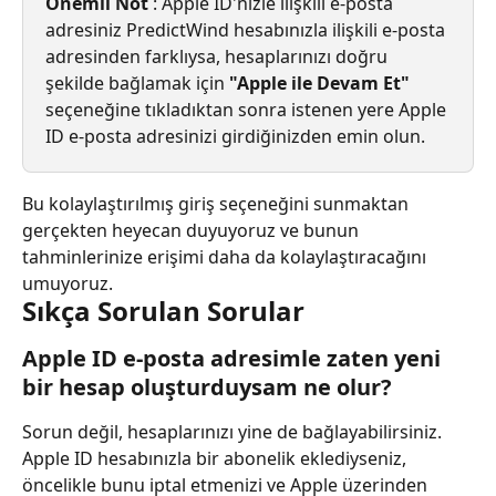
Önemli Not
 : Apple ID'nizle ilişkili e-posta 
adresiniz PredictWind hesabınızla ilişkili e-posta 
adresinden farklıysa, hesaplarınızı doğru 
şekilde bağlamak için 
"Apple ile Devam Et"
seçeneğine tıkladıktan sonra istenen yere Apple 
ID e-posta adresinizi girdiğinizden emin olun.
Bu kolaylaştırılmış giriş seçeneğini sunmaktan 
gerçekten heyecan duyuyoruz ve bunun 
tahminlerinize erişimi daha da kolaylaştıracağını 
umuyoruz.
Sıkça Sorulan Sorular
Apple ID e-posta adresimle zaten yeni 
bir hesap oluşturduysam ne olur?
Sorun değil, hesaplarınızı yine de bağlayabilirsiniz. 
Apple ID hesabınızla bir abonelik eklediyseniz, 
öncelikle bunu iptal etmenizi ve Apple üzerinden 