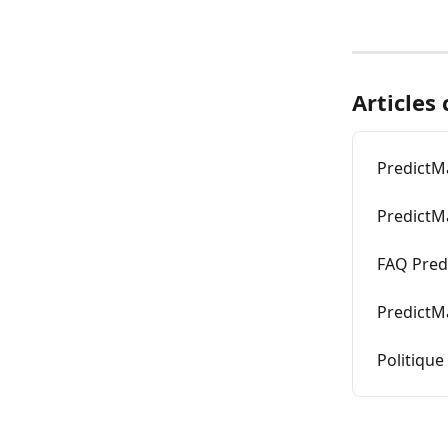
Articles
PredictM
PredictMa
FAQ Pred
PredictMa
Politique