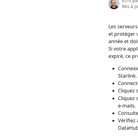
Écrit p
Mis à j
Les serveurs 
et protéger v
année et doi
Si votre app
expiré, ce p
Connexio
Starlink.
Connecte
Cliquez 
Cliquez 
e-mails.
Consulte
Vérifiez 
DataHub 