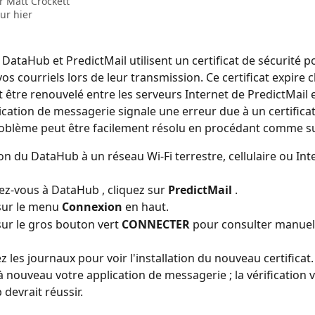
ar
Matt Crockett
our hier
DataHub et PredictMail utilisent un certificat de sécurité po
os courriels lors de leur transmission. Ce certificat expire 
t être renouvelé entre les serveurs Internet de PredictMail 
lication de messagerie signale une erreur due à un certificat
roblème peut être facilement résolu en procédant comme sui
n du DataHub à un réseau Wi-Fi terrestre, cellulaire ou Int
z-vous à DataHub , cliquez sur 
PredictMail
 .
sur le menu 
Connexion
 en haut.
sur le gros bouton vert 
CONNECTER
 pour consulter manuel
z les journaux pour voir l'installation du nouveau certificat.
à nouveau votre application de messagerie ; la vérification vi
devrait réussir.