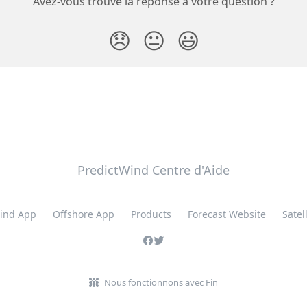
Avez-vous trouvé la réponse à votre question ?
😞
😐
😃
PredictWind Centre d'Aide
ind App
Offshore App
Products
Forecast Website
Satell
Nous fonctionnons avec Fin