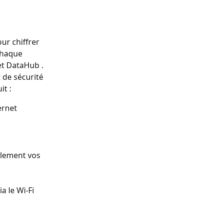
ur chiffrer 
chaque 
et DataHub .
 de sécurité 
t :
ernet 
lement vos 
a le Wi-Fi 