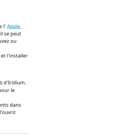
 l' 
Apple 
il se peut 
uvez ou 
 l'installer 
eb d'Iridium.
our le 
ents dans 
ouvrir.