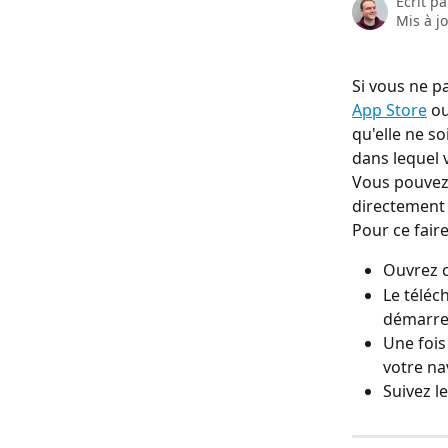
Écrit p
Mis à j
Si vous ne pa
App Store
 ou
qu'elle ne s
dans lequel 
Vous pouvez 
directement 
Pour ce faire
Ouvrez c
Le téléc
démarre
Une fois
votre na
Suivez le