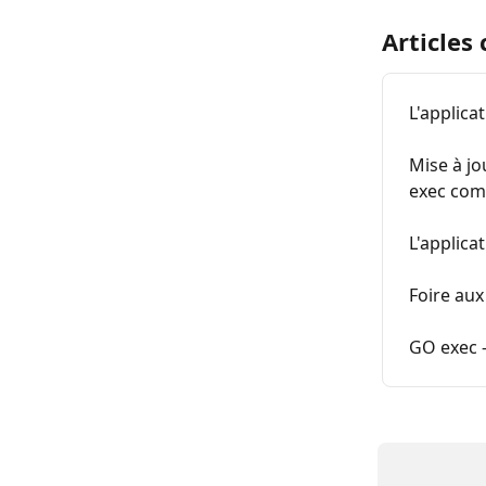
Articles
L'applica
Mise à jo
exec comm
L'applica
Foire au
GO exec -