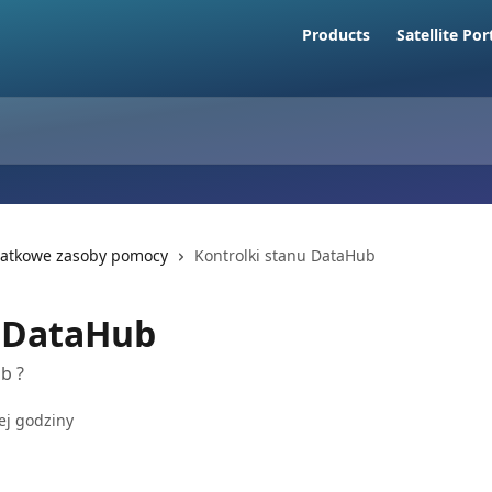
Products
Satellite Por
atkowe zasoby pomocy
Kontrolki stanu DataHub
u DataHub
b ?
ej godziny