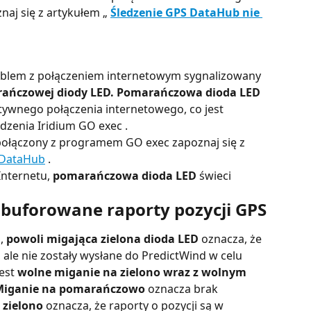
aj się z artykułem „ 
Śledzenie GPS DataHub nie 
roblem z połączeniem internetowym sygnalizowany 
ńczowej diody LED.
Pomarańczowa dioda LED
tywnego połączenia internetowego, co jest 
zenia Iridium GO exec .
połączony z programem GO exec zapoznaj się z 
z DataHub
 .
nternetu, 
pomarańczowa dioda LED
 świeci 
 buforowane raporty pozycji GPS
, 
powoli migająca zielona dioda LED
 oznacza, że ​​
 ale nie zostały wysłane do PredictWind w celu 
est 
wolne miganie na zielono wraz z wolnym 
Miganie na pomarańczowo
 oznacza brak 
 zielono
 oznacza, że ​​raporty o pozycji są w 