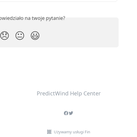
owiedziało na twoje pytanie?
😞
😐
😃
PredictWind Help Center
Używamy usługi Fin