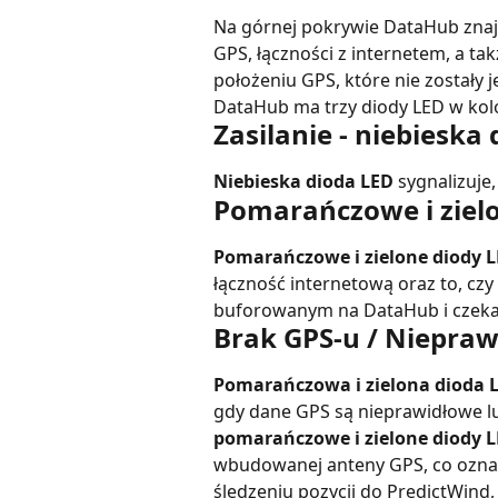
Na górnej pokrywie DataHub znajd
GPS, łączności z internetem, a ta
położeniu GPS, które nie zostały 
DataHub ma trzy diody LED w kol
Zasilanie - niebieska
Niebieska dioda LED
 sygnalizuje
Pomarańczowe i ziel
Pomarańczowe i zielone diody 
łączność internetową oraz to, czy 
buforowanym na DataHub i czekaj
Brak GPS-u / Niepra
Pomarańczowa i zielona dioda 
gdy dane GPS są nieprawidłowe lu
pomarańczowe i zielone diody 
wbudowanej anteny GPS, co oznac
śledzeniu pozycji do PredictWind,