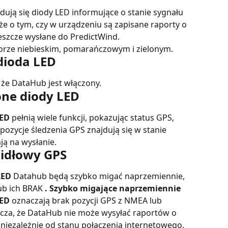
ują się diody LED informujące o stanie sygnału 
kże o tym, czy w urządzeniu są zapisane raporty o 
jeszcze wysłane do PredictWind.
orze niebieskim, pomarańczowym i zielonym.
 dioda LED
, że DataHub jest włączony.
one diody LED
LED
 pełnią wiele funkcji, pokazując status GPS, 
pozycje śledzenia GPS znajdują się w stanie 
ą na wysłanie.
widłowy GPS
LED
 Datahub będą szybko migać naprzemiennie, 
b ich BRAK 
. Szybko migające naprzemiennie 
LED
 oznaczają brak pozycji GPS z NMEA lub 
za, że DataHub nie może wysyłać raportów o 
 niezależnie od stanu połączenia internetowego. 