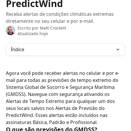
PredictWind
Receba alertas de condições climáticas extremas
diretamente no seu celular e por e-mail.
Escrito por
Matt Crockett
Atualizado hoje
Índice
Agora você pode receber alertas no celular e por e-
mail para todas as previsões de tempo extremo do 
Sistema Global de Socorro e Segurança Marítima 
(GMDSS). Navegue com segurança ativando os 
Alertas de Tempo Extremo para qualquer um dos 
seus locais salvos nos Alertas de Previsão do 
PredictWind. Esses alertas estão incluídos nas 
assinaturas Básica, Padrão e Profissional.
O que são previsões do GMDSS?