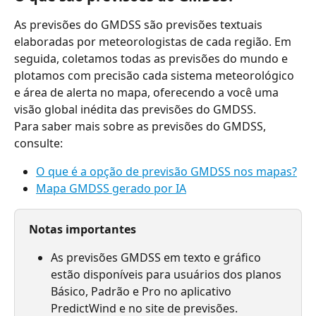
As previsões do GMDSS são previsões textuais 
elaboradas por meteorologistas de cada região. Em 
seguida, coletamos todas as previsões do mundo e 
plotamos com precisão cada sistema meteorológico 
e área de alerta no mapa, oferecendo a você uma 
visão global inédita das previsões do GMDSS.
Para saber mais sobre as previsões do GMDSS, 
consulte:
O que é a opção de previsão GMDSS nos mapas?
Mapa GMDSS gerado por IA
Notas importantes
As previsões GMDSS em texto e gráfico 
estão disponíveis para usuários dos planos 
Básico, Padrão e Pro no aplicativo 
PredictWind e no site de previsões.