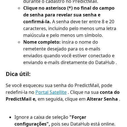
durante o cadastro no PredictMail.
Clique no asterisco (*) no final do campo 
de senha para revelar sua senha e 
confirmá-la.
 A senha deve ter entre 8 e 20 
caracteres, incluindo pelo menos uma letra 
maiúscula e pelo menos um símbolo.
Nome completo:
 insira o nome do 
remetente desejado para os e-mails 
enviados quando você estiver conectado e 
enviando e-mails diretamente do DataHub .
Dica útil:
Se você esqueceu sua senha do PredictMail, pode 
redefini-la no 
Portal Satellite
 . Clique na sua 
conta do 
PredictMail e,
 em seguida, clique em 
Alterar Senha
 .
Ignore a caixa de seleção 
"Forçar 
configurações",
 pois seu DataHub está online. 