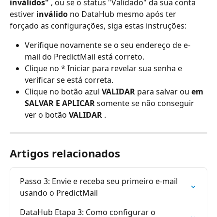
inválidos"
 , ou se o status "Validado" da sua conta 
estiver 
inválido
 no DataHub mesmo após ter 
forçado as configurações, siga estas instruções:
Verifique novamente se o seu endereço de e-
mail do PredictMail está correto.
Clique no * Iniciar para revelar sua senha e 
verificar se está correta.
Clique no botão azul 
VALIDAR
 para salvar ou 
em 
SALVAR E APLICAR
 somente se não conseguir 
ver o botão 
VALIDAR
 .
Artigos relacionados
Passo 3: Envie e receba seu primeiro e-mail 
usando o PredictMail
DataHub Etapa 3: Como configurar o 