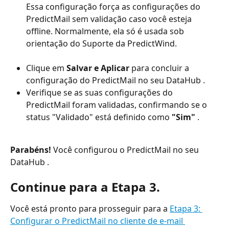
Essa configuração força as configurações do 
PredictMail sem validação caso você esteja 
offline. Normalmente, ela só é usada sob 
orientação do Suporte da PredictWind.
Clique em 
Salvar e Aplicar
 para concluir a 
configuração do PredictMail no seu DataHub .
Verifique se as suas configurações do 
PredictMail foram validadas, confirmando se o 
status "Validado" está definido como 
"Sim"
 .
Parabéns!
 Você configurou o PredictMail no seu 
DataHub .
Continue para a Etapa 3.
Você está pronto para prosseguir para a 
Etapa 3: 
Configurar o PredictMail no cliente de e-mail 