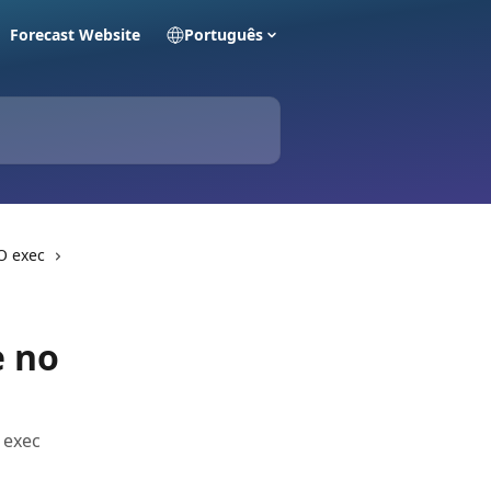
Forecast Website
Português
O exec
e no
 exec