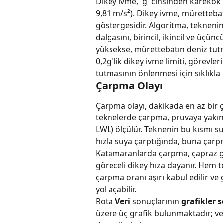
Dikey ivme, 'g' cinsinden karekök
9,81 m/s²). Dikey ivme, mürettebat
göstergesidir. Algoritma, tekneni
dalgasını, birincil, ikincil ve üçün
yüksekse, mürettebatın deniz tutm
0,2g'lik dikey ivme limiti, görevler
tutmasının önlenmesi için sıklıkla k
Çarpma Olayı
Çarpma olayı, dakikada en az bir ç
teknelerde çarpma, pruvaya yakın
LWL) ölçülür. Teknenin bu kısmı s
hızla suya çarptığında, buna çarpm
Katamaranlarda çarpma, çapraz güv
göreceli dikey hıza dayanır. Hem 
çarpma oranı aşırı kabul edilir v
yol açabilir.
Rota 
Veri
 sonuçlarının 
grafikler 
üzere üç grafik bulunmaktadır; ver