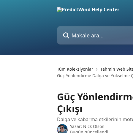
Ana içeriğe geç
Makale ara...
Tüm Koleksiyonlar
Tahmin Web Site
Güç Yönlendirme Dalga ve Yükselme Çı
Güç Yönlendirm
Çıkışı
Dalga ve kabarma etkilerinin moto
Yazar:
Nick Olson
Bugün güncellendi