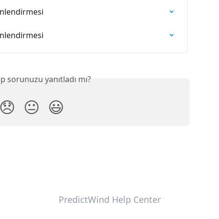
önlendirmesi
önlendirmesi
p sorunuzu yanıtladı mı?
😞
😐
😃
PredictWind Help Center