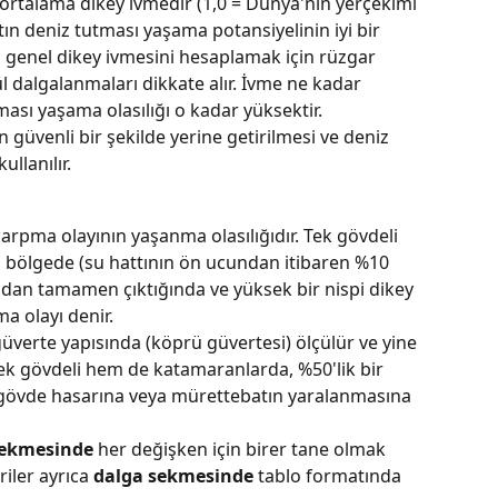
 ortalama dikey ivmedir (1,0 = Dünya'nın yerçekimi 
ın deniz tutması yaşama potansiyelinin iyi bir 
n genel dikey ivmesini hesaplamak için rüzgar 
cül dalgalanmaları dikkate alır. İvme ne kadar 
ası yaşama olasılığı o kadar yüksektir.
in güvenli bir şekilde yerine getirilmesi ve deniz 
ullanılır.
arpma olayının yaşanma olasılığıdır. Tek gövdeli 
 bölgede (su hattının ön ucundan itibaren %10 
udan tamamen çıktığında ve yüksek bir nispi dikey 
a olayı denir.
erte yapısında (köprü güvertesi) ölçülür ve yine 
tek gövdeli hem de katamaranlarda, %50'lik bir 
e gövde hasarına veya mürettebatın yaralanmasına 
sekmesinde
 her değişken için birer tane olmak 
iler ayrıca 
dalga sekmesinde
 tablo formatında 