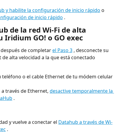
 y habilite la configuración de inicio rápido
 o
onfiguración de inicio rápido
 .
 de la red Wi-Fi de alta 
u Iridium GO! o GO exec
 después de completar 
el Paso 3
 , desconecte su 
 de alta velocidad a la que está conectado 
 teléfono o el cable Ethernet de tu módem celular 
 a través de Ethernet, 
desactive temporalmente la 
ataHub
 .
dad y vuelve a conectar el 
Datahub a través de Wi-
xec
 .