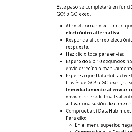
Este paso se completará en funció
GO! o GO exec .
Abre el correo electrónico que
electrónico alternativa.
Responda al correo electrónic
respuesta.
Haz clic o toca para enviar.
Espere de 5 a 10 segundos ha
envíelo/recíbalo manualment
Espere a que DataHub active l
través de GO! o GO exec , o, s
Inmediatamente al enviar c
envíe otro Predictmail salien
activar una sesión de conexi
Comprueba si DataHub muestr
Para ello:
En el menú superior, haga