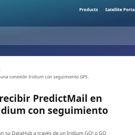
Products
Satellite Porta
en una conexión Iridium con seguimiento GPS.
 recibir PredictMail en
ridium con seguimiento
on su DataHub a través de un Iridium GO! o GO