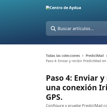
Ir al contenido principal
Buscar artículos...
Todas las colecciones
PredictMail
Paso 4: Enviar y recibir PredictMail 
Paso 4: Enviar y
una conexión I
GPS.
Configure y pruebe PredictMail c