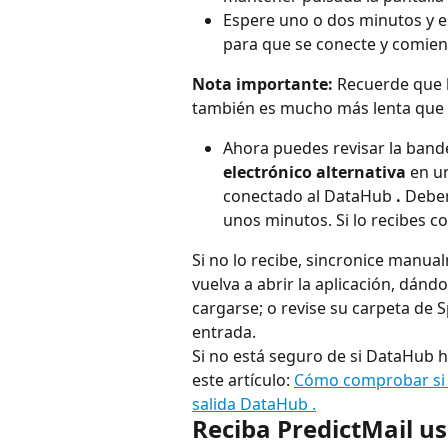
Espere uno o dos minutos y 
para que se conecte y comienc
Nota importante:
 Recuerde que 
también es mucho más lenta que la
Ahora puedes revisar la bande
electrónico alternativa
 en u
conectado al DataHub 
.
 Deber
unos minutos. Si lo recibes c
Si no lo recibe, sincronice manual
vuelva a abrir la aplicación, dánd
cargarse; o revise su carpeta de
entrada.
Si no está seguro de si DataHub h
este artículo: 
Cómo comprobar si s
salida DataHub .
Reciba PredictMail u