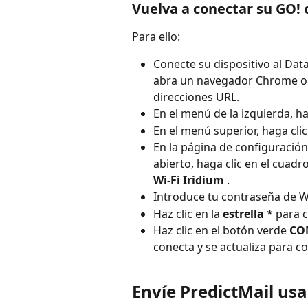
Vuelva a conectar su GO! o
Para ello:
Conecte su dispositivo al Dat
abra un navegador Chrome o Sa
direcciones URL.
En el menú de la izquierda, ha
En el menú superior, haga clic
En la página de configuración
abierto, haga clic en el cuadr
Wi-Fi Iridium
 .
Introduce tu contraseña de Wi
Haz clic en la 
estrella *
 para 
Haz clic en el botón verde 
CO
conecta y se actualiza para c
Envíe PredictMail us